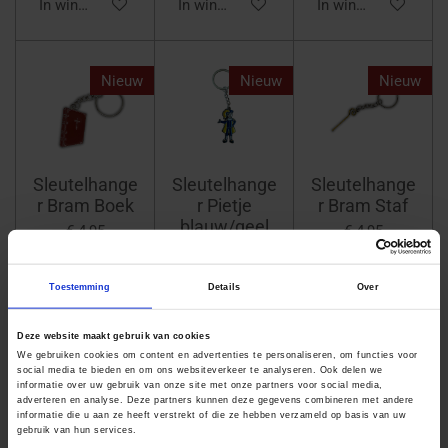
In winkelwagen
In winkelwagen
In winkelwagen
Nieuw
Nieuw
Nieuw
Sleutelhange
Sleutelhange
Sleutelhange
r Bram Boek
r Pietje
r Bram Staf
blauw/geel
€ 4,95
€ 4,95
€ 4,95
Toestemming
Details
Over
In winkelwagen
In winkelwagen
In winkelwagen
Deze website maakt gebruik van cookies
We gebruiken cookies om content en advertenties te personaliseren, om functies voor
Nieuw
Nieuw
Nieuw
social media te bieden en om ons websiteverkeer te analyseren. Ook delen we
informatie over uw gebruik van onze site met onze partners voor social media,
adverteren en analyse. Deze partners kunnen deze gegevens combineren met andere
informatie die u aan ze heeft verstrekt of die ze hebben verzameld op basis van uw
gebruik van hun services.