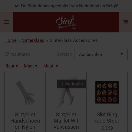
De Sinterklaas specialist van Nederland en België
Ga
direct
naar
de
hoofdinhoud
Home
»
Sinterklaas
»
Sinterklaas Accessoires
37 resultaten
Sorteer:
Kleur
▾
Maat
▾
Maat:
▾
Uitverkocht
Sint/Piet
Sint/Piet
Sint Ring
Handschoen
Maillot Wit
Rode Steen
en Nylon
Volwassen
€ 3,99