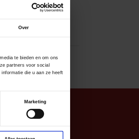
 de kerstman.
 altijd handschoenen. En met deze
fantastisch uit.
Over
 media te bieden en om ons
ze partners voor social
nformatie die u aan ze heeft
Marketing
Alles toestaan