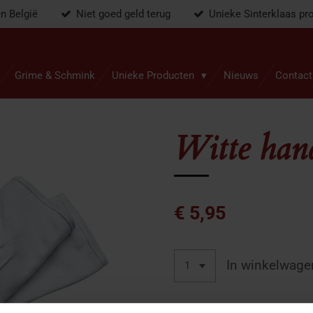
en België
Niet goed geld terug
Unieke Sinterklaas pr
Grime & Schmink
Unieke Producten
Nieuws
Contact
Witte han
€ 5,95
In winkelwage