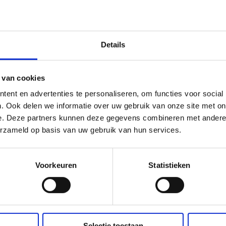
Katoenen handschoenen voor
De kerstman draagt natuurlijk
luxe handschoenen ziet hij er 
Details
100% katoen
 van cookies
ent en advertenties te personaliseren, om functies voor social
D
D
S
e
e
h
. Ook delen we informatie over uw gebruik van onze site met on
l
e
a
e. Deze partners kunnen deze gegevens combineren met andere i
e
l
r
n
e
erzameld op basis van uw gebruik van hun services.
TOP
Voorkeuren
Statistieken
Selectie toestaan