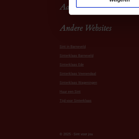
Aanbod
Andere Websites
Sint in Barneveld
Sinterklaas Barneveld
Sinterklaas Ede
Sinterklaas Veenendaal
Sinterklaas Wageningen
Huur een Sint
Tijd voor Sinterklaas
© 2025 - Sint voor jou