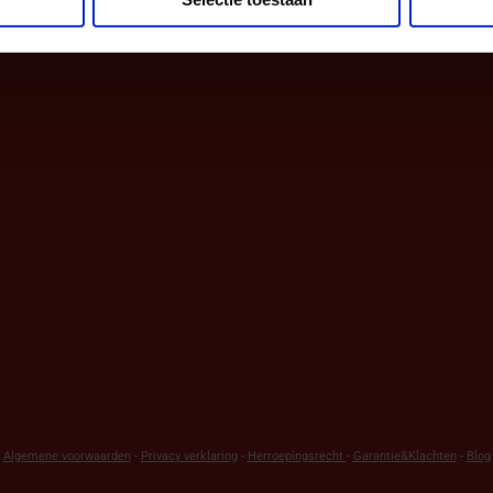
Algemene voorwaarden
-
Privacy verklaring
-
Herroepingsrecht
-
Garantie&Klachten
-
Blog