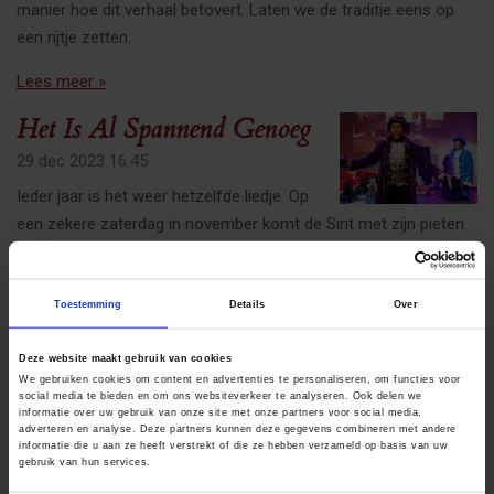
manier hoe dit verhaal betovert. Laten we de traditie eens op
een rijtje zetten.
Lees meer »
Het Is Al Spannend Genoeg
29 dec 2023
16:45
Ieder jaar is het weer hetzelfde liedje. Op
een zekere zaterdag in november komt de Sint met zijn pieten
aan in Nederland. Na een paar problemen in het
sinterklaasjournaal komt het gelukkig altijd wel goed.
Toestemming
Details
Over
Lees meer »
Deze website maakt gebruik van cookies
Sinterklaas En Piet
We gebruiken cookies om content en advertenties te personaliseren, om functies voor
Schminken: 10 Tips Voor
social media te bieden en om ons websiteverkeer te analyseren. Ook delen we
informatie over uw gebruik van onze site met onze partners voor social media,
Een Prachtige Look
adverteren en analyse. Deze partners kunnen deze gegevens combineren met andere
informatie die u aan ze heeft verstrekt of die ze hebben verzameld op basis van uw
gebruik van hun services.
10 sep 2024
07:00