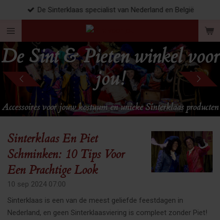
De Sinterklaas specialist van Nederland en België
Ga
direct
naar
de
De Sint & Pieten winkel voor
hoofdinhoud
jou!
Accessoires voor jouw kostuum en unieke Sinterklaas producten
Sinterklaas En Piet
Schminken: 10 Tips Voor
Een Prachtige Look
10 sep 2024
07:00
Sinterklaas is een van de meest geliefde feestdagen in
Nederland, en geen Sinterklaasviering is compleet zonder Piet!