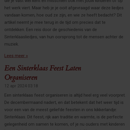
die je vast wel kent en misschien ook met jouw kinderen of op
het werk viert. Maar heb je je ooit afgevraagd waar deze liedjes
vandaan komen, hoe oud ze zijn, en wie ze heeft bedacht? Dit
artikel neemt je mee terug in de tijd om precies dat te
ontdekken. Een reis door de geschiedenis van de
Sinterklaasliedjes, van hun oorsprong tot de mensen achter de
muziek.
Lees meer »
Een Sinterklaas Feest Laten
Organiseren
12 apr 2024
03:18
Een sinterklaas feest organiseren is altijd heel erg veel voorpret.
De decembermaand nadert, en dat betekent dat het weer tijd is
voor een van de meest geliefde feesten in ons kikkerlandje:
Sinterklaas. Dit feest, rijk aan traditie en warmte, is de perfecte
gelegenheid om samen te komen, of je nu ouders met kinderen