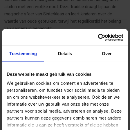
sluiten met een vrolijke noot. Deze traditie draagt bij aan de
magische sfeer van Sinterklaas en leert kinderen over de
waarde van oude gebruiken, terwijl het tegelijkertijd het belang
van samenzijn benadrukt.
De Leukste Sinterklaasliedjes
Toestemming
Details
Over
Van "Zie ginds komt de stoomboot" tot "Sinterklaasje kom
maar binnen met je knecht", Sinterklaasliedjes zijn onlosmakelijk
verbonden met de viering van het Sinterklaasfeest. Deze liedjes,
Deze website maakt gebruik van cookies
vaak generaties oud, zijn niet alleen leuk om te zingen, maar
We gebruiken cookies om content en advertenties te
vertellen ook verhalen en dragen de tradities over. Elk liedje
personaliseren, om functies voor social media te bieden
heeft zijn eigen verhaal en samen vormen ze de soundtrack
en om ons websiteverkeer te analyseren. Ook delen we
van het Sinterklaasfeest. Kinderen leren deze liedjes op school
informatie over uw gebruik van onze site met onze
of thuis en zingen ze vol overgave, waardoor de voorpret alleen
partners voor social media, adverteren en analyse. Deze
maar toeneemt. Het samen zingen van deze liedjes is een
partners kunnen deze gegevens combineren met andere
vrolijke manier om de wachttijd tot Pakjesavond te verkorten en
informatie die u aan ze heeft verstrekt of die ze hebben
brengt iedereen in de juiste feeststemming.