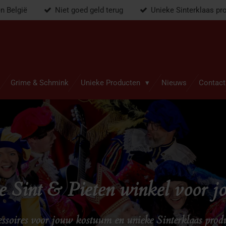
en België
Niet goed geld terug
Unieke Sinterklaas pr
Grime & Schmink
Unieke Producten
Nieuws
Contact
 Sint & Pieten winkel voor j
ssoires voor jouw kostuum en unieke Sinterklaas prod