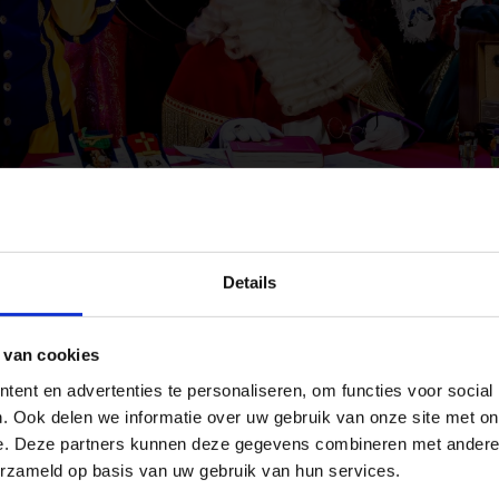
Details
ogischerwijze ons best om deze in topconditie aan u te leveren. T
t of dat er iets anders gebeurt waardoor u aanspraak kunt maken op 
 van cookies
onstatering van het gebrek melding bij ons hierover te maken. Indie
oor reparatie of vervanging.
ent en advertenties te personaliseren, om functies voor social
. Ook delen we informatie over uw gebruik van onze site met on
e. Deze partners kunnen deze gegevens combineren met andere i
erzameld op basis van uw gebruik van hun services.