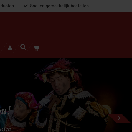
oducten
Snel en gemakkelijk bestellen
ou!
ucten