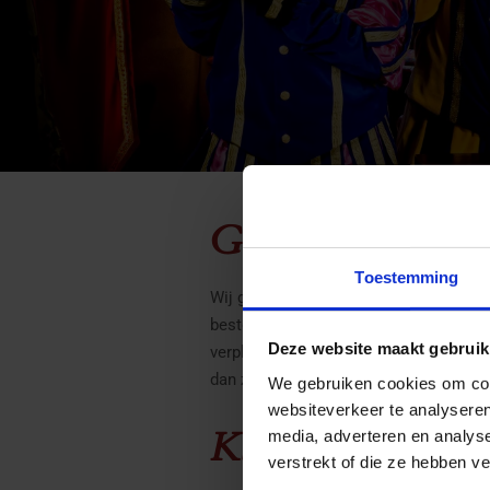
Garantie
Toestemming
Wij geven om onze producten en doen l
bestelling kapot gaat tijdens transpor
Deze website maakt gebruik
verplicht om binnen twee maanden na c
dan zullen wij kosteloos zorg dragen v
We gebruiken cookies om cont
websiteverkeer te analyseren
Klachten
media, adverteren en analys
verstrekt of die ze hebben v