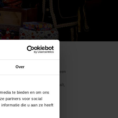
Over
och komt het wel eens voor dat er een
garantie. Wettelijk gezien bent u
n het gebrek binnen de garantie valt,
 media te bieden en om ons
ze partners voor social
nformatie die u aan ze heeft