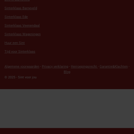
Sinterklaas Barneveld
Sinterklaas Ede
Sinterklaas Veenendaal
Sinterklaas Wageningen
Huur een Sint
Tijd voor Sinterklaas
Algemene voorwaarden
-
Privacy verklaring
-
Herroepingsrecht
-
Garantie&Klachten
-
Blog
© 2025 - Sint voor jou