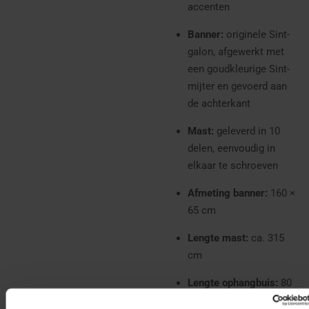
accenten
Banner:
originele Sint-
galon, afgewerkt met
een goudkleurige Sint-
mijter en gevoerd aan
de achterkant
Mast:
geleverd in 10
delen, eenvoudig in
elkaar te schroeven
Afmeting banner:
160 ×
65 cm
Lengte mast:
ca. 315
cm
Lengte ophangbuis:
80
cm