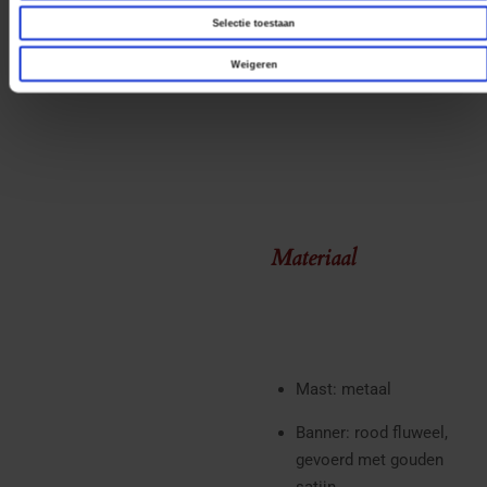
Selectie toestaan
Einddoppen
Weigeren
Luxe flosjes
Materiaal
Mast: metaal
Banner: rood fluweel,
gevoerd met gouden