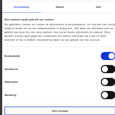
Toestemming
Details
Over
Deze website maakt gebruik van cookies
We gebruiken cookies om content en advertenties te personaliseren, om functies voor socia
media te bieden en om ons websiteverkeer te analyseren. Ook delen we informatie over uw
gebruik van onze site met onze partners voor social media, adverteren en analyse. Deze
partners kunnen deze gegevens combineren met andere informatie die u aan ze heeft
Inclusief
verstrekt of die ze hebben verzameld op basis van uw gebruik van hun services.
Toestemmingsselectie
Noodzakelijk
Voorkeuren
Gouden knop
Bevestiging banner
Statistieken
Mastpaal (metaal)
Marketing
Stevige voet
Alles toestaan
Ophangbuis