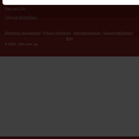
Huur een Sint
Tijd voor Sinterklaas
Algemene voorwaarden
-
Privacy verklaring
-
Herroepingsrecht
-
Garantie&Klachten
-
Blog
© 2025 - Sint voor jou