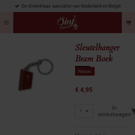
De Sinterklaas specialist van Nederland en België
Ga
direct
naar
de
hoofdinhoud
Sleutelhanger
Bram Boek
Nieuw
€ 4,95
In
winkelwagen