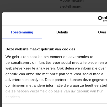
Mooie metalen
sleutelhanger.
Er is slechts een kleine
oplage van beschikbaar.
OP=OP.
Toestemming
Details
Over
Deze unieke sleutelhanger
is ook onderdeel van de
Deze website maakt gebruik van cookies
SintBox
. Een toffe box met
unieke producten. Bestel je
We gebruiken cookies om content en advertenties te
de Sintbox, dan ben je veel
personaliseren, om functies voor social media te bieden en 
voordeliger uit en krijg je
websiteverkeer te analyseren. Ook delen we informatie over
alle producten ook nog in
gebruik van onze site met onze partners voor social media,
een verzameldoosje.
adverteren en analyse. Deze partners kunnen deze gegeven
combineren met andere informatie die u aan ze heeft verstrek
die ze hebben verzameld op basis van uw gebruik van hun
services.
D
D
S
D