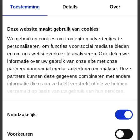
Toestemming
Details
Over
Mooie metalen
sleutelhanger.
Deze website maakt gebruik van cookies
Er is slechts een kleine
oplage van beschikbaar.
We gebruiken cookies om content en advertenties te
personaliseren, om functies voor social media te bieden
OP=OP.
en om ons websiteverkeer te analyseren. Ook delen we
Deze unieke sleutelhanger
informatie over uw gebruik van onze site met onze
is ook onderdeel van de
partners voor social media, adverteren en analyse. Deze
SintBox
. Een toffe box met
partners kunnen deze gegevens combineren met andere
unieke producten. Bestel je
informatie die u aan ze heeft verstrekt of die ze hebben
de Sintbox, dan ben je veel
verzameld op basis van uw gebruik van hun services.
voordeliger uit en krijg je
alle producten ook nog in
Toestemmingsselectie
een verzameldoosje.
Noodzakelijk
Voorkeuren