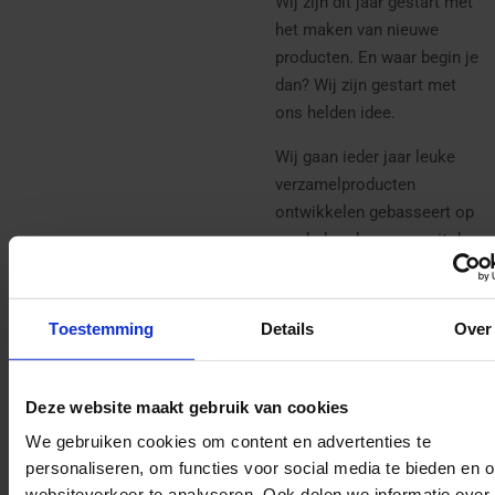
Wij zijn dit jaar gestart met
het maken van nieuwe
producten. En waar begin je
dan? Wij zijn gestart met
ons helden idee.
Wij gaan ieder jaar leuke
verzamelproducten
ontwikkelen gebasseert op
een bekend persoon uit de
Sinterklaaswereld.
Uniek om te hebben, te
Toestemming
Details
Over
geven of te krijgen.
Er is slechts een kleine
Deze website maakt gebruik van cookies
oplage van 75 speldjes
beschikbaar. OP=OP.
We gebruiken cookies om content en advertenties te
personaliseren, om functies voor social media te bieden en 
Dit unieke Speldje is ook
websiteverkeer te analyseren. Ook delen we informatie over