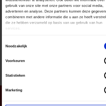
onderdeel van de
SintBox
.
gebruik van onze site met onze partners voor social media,
Een box met unieke
adverteren en analyse. Deze partners kunnen deze gegeven
producten. Bestel je de
combineren met andere informatie die u aan ze heeft verstrek
Sintbox, dan ben je veel
die ze hebben verzameld op basis van uw gebruik van hun
voordeliger uit en krijg je
services.
alle producten ook nog in
een verzameldoosje.
Toestemmingsselectie
Noodzakelijk
Voorkeuren
D
D
S
D
e
e
h
e
l
e
a
l
Statistieken
e
l
r
e
n
e
n
TOP
Marketing
Navigatie