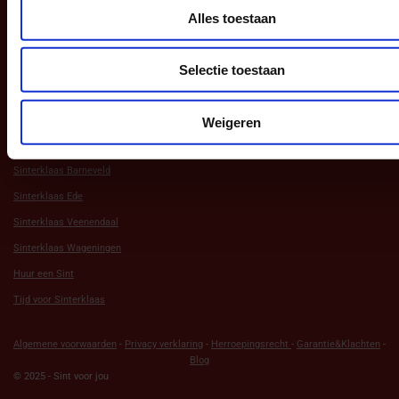
Alles toestaan
Aanbod
Selectie toestaan
Andere Websites
Weigeren
Sint in Barneveld
Sinterklaas Barneveld
Sinterklaas Ede
Sinterklaas Veenendaal
Sinterklaas Wageningen
Huur een Sint
Tijd voor Sinterklaas
Algemene voorwaarden
-
Privacy verklaring
-
Herroepingsrecht
-
Garantie&Klachten
-
Blog
© 2025 - Sint voor jou