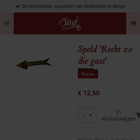
De Sinterklaas specialist van Nederland en België
Ga
direct
naar
de
hoofdinhoud
Speld 'Recht zo
die gaat'
Nieuw
€ 12,50
In
winkelwagen