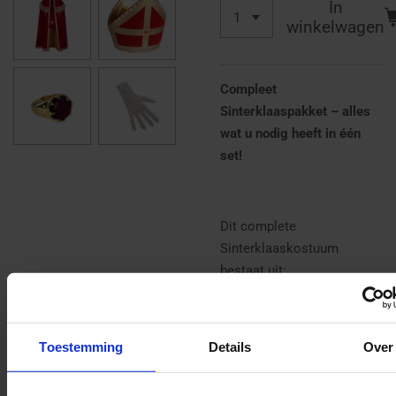
In
winkelwagen
Compleet
Sinterklaaspakket – alles
wat u nodig heeft in één
set!
Dit complete
Sinterklaaskostuum
bestaat uit:
✔️ Mantel met stola
✔️ Mijter
Toestemming
Details
Over
✔️ Habijt