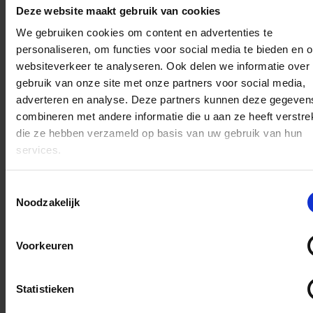
Deze website maakt gebruik van cookies
✔️ Ring
We gebruiken cookies om content en advertenties te
✔️ Luxe handschoenen
personaliseren, om functies voor social media te bieden en 
websiteverkeer te analyseren. Ook delen we informatie over
gebruik van onze site met onze partners voor social media,
Met dit pakket bent u
direct
adverteren en analyse. Deze partners kunnen deze gegeven
klaar voor de intocht of het
combineren met andere informatie die u aan ze heeft verstrek
evenement
én
voordeliger
die ze hebben verzameld op basis van uw gebruik van hun
uit
dan wanneer u alle
services.
onderdelen los bestelt.
Toestemmingsselectie
Noodzakelijk
Perfecte pasvorm, luxe
uitstraling en authentieke
Voorkeuren
details!
Statistieken
D
D
S
D