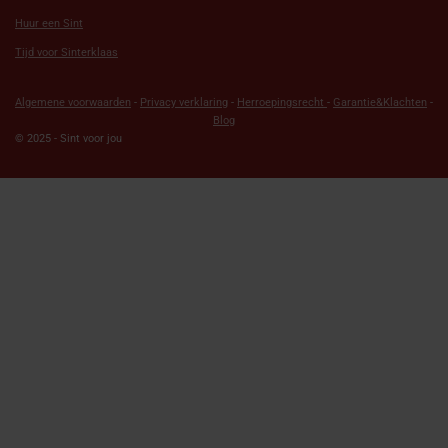
Huur een Sint
Tijd voor Sinterklaas
Algemene voorwaarden
-
Privacy verklaring
-
Herroepingsrecht
-
Garantie&Klachten
-
Blog
© 2025 - Sint voor jou