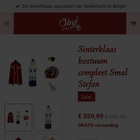
De Sinterklaas specialist van Nederland en België
Ga
direct
naar
de
hoofdinhoud
Sinterklaas
kostuum
compleet Smal
Stefan
Sale!
€ 559,99
€ 582,93
GRATIS verzending