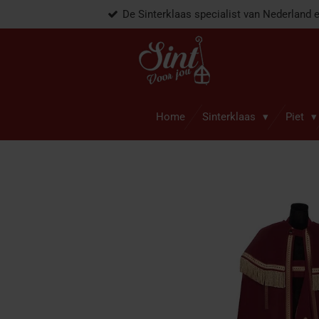
De Sinterklaas specialist van Nederland 
Ga
direct
naar
de
hoofdinhoud
Home
Sinterklaas
Piet