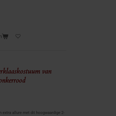
n
erklaaskostuum van
nkerrood
 extra allure met dit hoogwaardige 2-