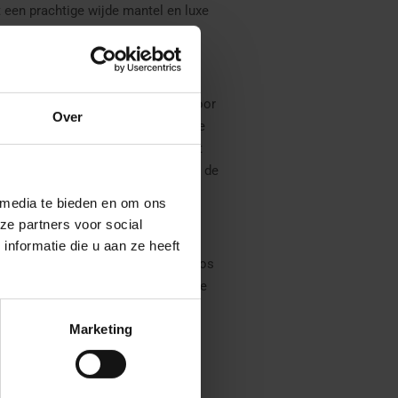
 een prachtige wijde mantel en luxe
t fluweel
en afgewerkt met oog voor
Over
orm is hij ideaal om ook
te paard
te
echte Sint kent. De stola maakt het
 de karakteristieke uitstraling van de
 media te bieden en om ons
ze partners voor social
nformatie die u aan ze heeft
abijt, mijter en accessoires, zijn los
 Zo stel je eenvoudig jouw perfecte
Marketing