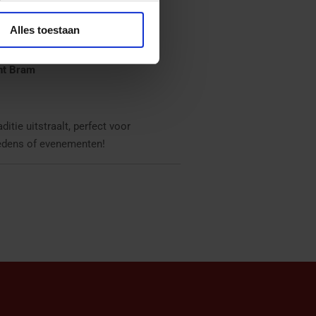
 te paard
Alles toestaan
nt Bram
itie uitstraalt, perfect voor
redens of evenementen!