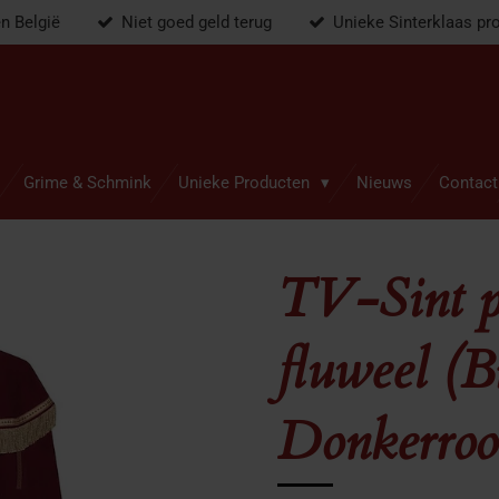
en België
Niet goed geld terug
Unieke Sinterklaas pr
Grime & Schmink
Unieke Producten
Nieuws
Contact
TV-Sint p
fluweel (
Donkerroo