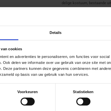
delige kostuum, bestaande uit
stola.
De mantel is gemaakt van
ech
Details
detail. Dankzij de ruime pasv
dragen – precies zoals je de 
geheel compleet en zorgt voor
 van cookies
Goedheiligman.
ent en advertenties te personaliseren, om functies voor social
. Ook delen we informatie over uw gebruik van onze site met on
e. Deze partners kunnen deze gegevens combineren met andere i
De overige onderdelen, zoals h
erzameld op basis van uw gebruik van hun services.
verkrijgbaar in onze webshop.
Sinterklaasoutfit samen.
Voorkeuren
Statistieken
✔ Gemaakt van luxe fluweel