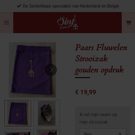
De Sinterklaas specialist van Nederland en België
Ga
direct
naar
de
hoofdinhoud
Paars Fluwelen
Strooizak
gouden opdruk
€ 19,99
Ik wil mijn naam op
mijn strooizak