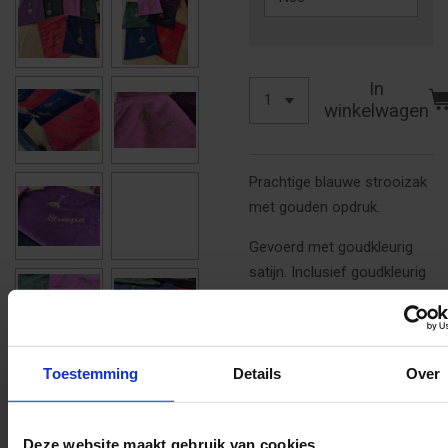
In
winkelwagen
Prachtige blauwe strooizak
met gouden opdruk.
Gevoerd met goudkleurig
satijn. Inclusief goudkleurig
koord.
Afmeting: 40X30
centimeter.
Toestemming
Details
Over
Gekozen voor jouw
(pieten)naam op de
Deze website maakt gebruik van cookies