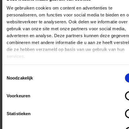
strooizak? WIj nemen kort
We gebruiken cookies om content en advertenties te
na de bestelling contact
personaliseren, om functies voor social media te bieden en 
met je op om dit voor jou te
websiteverkeer te analyseren. Ook delen we informatie over
gaan regelen.
gebruik van onze site met onze partners voor social media,
Gekozen voor jouw
adverteren en analyse. Deze partners kunnen deze gegeven
(pieten)naam op de
combineren met andere informatie die u aan ze heeft verstrek
strooizak? WIj nemen kort
die ze hebben verzameld op basis van uw gebruik van hun
na de bestelling contact
services.
met je op om dit voor jou te
gaan regelen.
Toestemmingsselectie
Noodzakelijk
Op de laatste foto's zie je
het resultaat van het
Voorkeuren
personaliseren van jouw
strooizak.
Statistieken
D
D
S
D
e
e
h
e