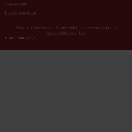
Huur een Sint
Tijd voor Sinterklaas
Algemene voorwaarden
-
Privacy verklaring
-
Herroepingsrecht
-
Garantie&Klachten
-
Blog
© 2025 - Sint voor jou