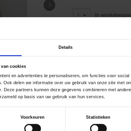
In winkelwage
Wij maken onze eigen strijk a
oplage dus op=op.
Details
Deze afbeelding strijk of naa
andere kleding.
 van cookies
ent en advertenties te personaliseren, om functies voor social
.
. Ook delen we informatie over uw gebruik van onze site met on
e. Deze partners kunnen deze gegevens combineren met andere i
erzameld op basis van uw gebruik van hun services.
D
D
S
e
e
h
l
e
a
e
l
r
n
e
Voorkeuren
Statistieken
TOP