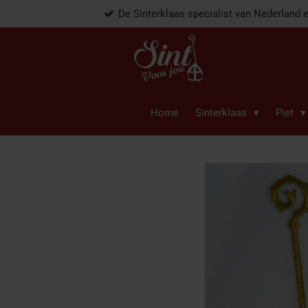
De Sinterklaas specialist van Nederland 
Ga
direct
naar
de
hoofdinhoud
Home
Sinterklaas
Piet