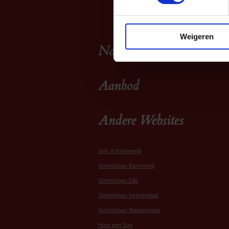
Weigeren
Navigatie
Aanbod
Andere Websites
Sint in Barneveld
Sinterklaas Barneveld
Sinterklaas Ede
Sinterklaas Veenendaal
Sinterklaas Wageningen
Huur een Sint