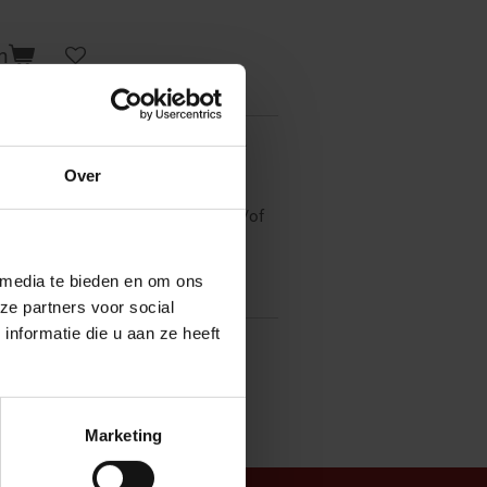
n
pplicaties. Dit doen we in beperkte
Over
i je eenvoudig op jouw kostuum en/of
 media te bieden en om ons
ze partners voor social
nformatie die u aan ze heeft
Marketing