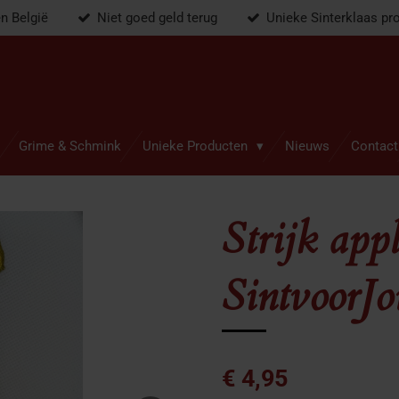
en België
Niet goed geld terug
Unieke Sinterklaas pr
Grime & Schmink
Unieke Producten
Nieuws
Contact
Strijk appl
SintvoorJ
€ 4,95