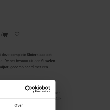
n
et deze
complete Sinterklaas set
rie. De set bestaat uit een
fluwelen
mijter
, gecombineerd met een
oede kwaliteit
en zorgen samen voor
straling die bij Sinterklaas hoort. Alle
 afzonderlijk verkrijgbaar in onze
Over