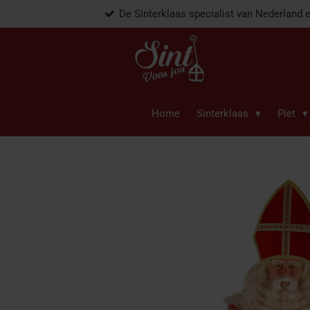
De Sinterklaas specialist van Nederland 
Ga
direct
naar
de
hoofdinhoud
Home
Sinterklaas
Piet