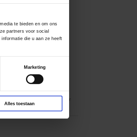
 media te bieden en om ons
en mijter
ze partners voor social
d
nformatie die u aan ze heeft
 materialen
ling
Marketing
ar
Sinterklaasuitrusting – ideaal voor
Alles toestaan
ssioneel gebruik.