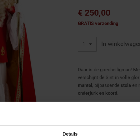
€ 250,00
GRATIS verzending
In winkelwage
Daar is de goedheiligman! M
verschijnt de Sint in volle glo
mantel
, bijpassende
stola
en
onderjurk en koord
.
De onderdelen zijn van
zeer g
de authentieke en waardige uit
getoonde accessoires zijn ook
Details