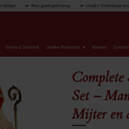
en België
Niet goed geld terug
Unieke Sinterklaas pr
Grime & Schmink
Unieke Producten
Nieuws
Contact
Complete 
Set – Mant
Mijter en 