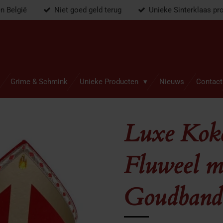
en België
Niet goed geld terug
Unieke Sinterklaas pr
Grime & Schmink
Unieke Producten
Nieuws
Contact
Luxe Koke
Fluweel m
Goudband