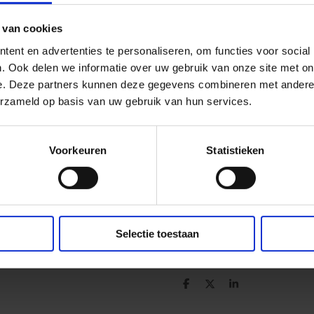
✔ Afgewerkt met goudband e
 van cookies
✔ Klassiek kokermodel
ent en advertenties te personaliseren, om functies voor social
. Ook delen we informatie over uw gebruik van onze site met on
✔ Perfect voor professioneel
e. Deze partners kunnen deze gegevens combineren met andere i
erzameld op basis van uw gebruik van hun services.
✔ Onmisbaar bij een complee
Voorkeuren
Statistieken
Een hoogwaardige mijter die 
uitstraling van de Sint geeft.
Selectie toestaan
D
D
S
e
e
h
l
e
a