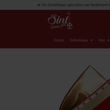
De Sinterklaas specialist van Nederland 
Ga
direct
naar
de
hoofdinhoud
Home
Sinterklaas
Piet