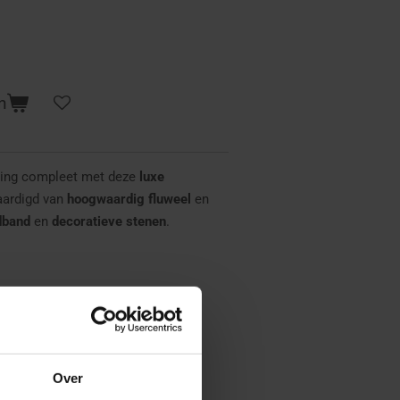
n
ling compleet met deze
luxe
vaardigd van
hoogwaardig fluweel
en
dband
en
decoratieve stenen
.
luxe afwerking sluit deze mijter
neel Sinterklaaskostuum.
Over