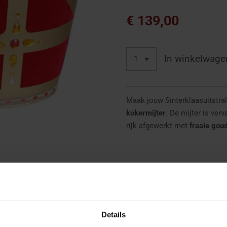
€ 139,00
In winkelwage
Maak jouw Sinterklaasuitstra
kokermijter
. De mijter is ver
rijk afgewerkt met
fraaie gou
Dankzij de klassieke vorm en 
perfect aan bij een professio
Details
✔ Gemaakt van luxe fluweel