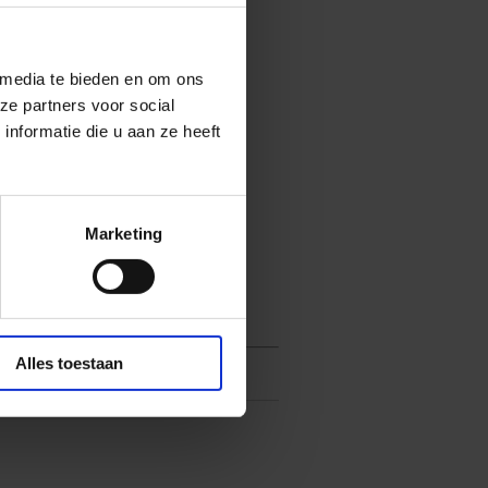
n stenen
 media te bieden en om ons
ze partners voor social
 gebruik
nformatie die u aan ze heeft
t Sinterklaaskostuum
Marketing
direct de herkenbare en waardige
Alles toestaan