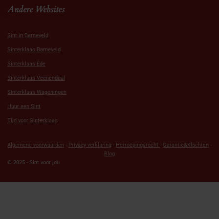
Andere Websites
Sint in Barneveld
Sinterklaas Barneveld
Sinterklaas Ede
Sinterklaas Veenendaal
Sinterklaas Wageningen
Huur een Sint
Tijd voor Sinterklaas
Algemene voorwaarden
-
Privacy verklaring
-
Herroepingsrecht
-
Garantie&Klachten
-
Blog
© 2025 - Sint voor jou