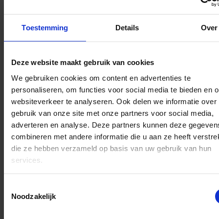
comfortabel in gebruik.
Toestemming
Details
Over
✔ Authentiek model, zoals
op TV
Deze website maakt gebruik van cookies
We gebruiken cookies om content en advertenties te
✔ Inclusief witte albe met
personaliseren, om functies voor social media te bieden en 
paarse mouwen
websiteverkeer te analyseren. Ook delen we informatie over
✔ Losse paarse onderrok
gebruik van onze site met onze partners voor social media,
met verstelbaar koord
adverteren en analyse. Deze partners kunnen deze gegeven
combineren met andere informatie die u aan ze heeft verstrek
✔ Koord ook te gebruiken
die ze hebben verzameld op basis van uw gebruik van hun
als bretels
services.
✔ Perfect te combineren
Toestemmingsselectie
met een Sinterklaasmantel
Noodzakelijk
en accessoires