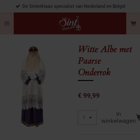
De Sinterklaas specialist van Nederland en België
Ga
direct
naar
de
hoofdinhoud
Witte Albe met
Paarse
Onderrok
€ 99,99
In
winkelwagen