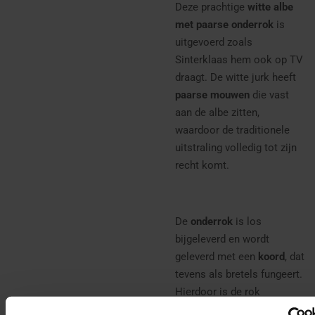
Deze prachtige
witte albe
met paarse onderrok
is
uitgevoerd zoals
Sinterklaas hem ook op TV
draagt. De witte jurk heeft
paarse mouwen
die vast
aan de albe zitten,
waardoor de traditionele
uitstraling volledig tot zijn
recht komt.
De
onderrok
is los
bijgeleverd en wordt
geleverd met een
koord
, dat
tevens als bretels fungeert.
Hierdoor is de rok
eenvoudig verstelbaar en