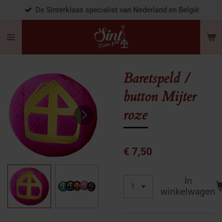
De Sinterklaas specialist van Nederland en België
Ga
direct
naar
de
hoofdinhoud
Baretspeld /
button Mijter
roze
€ 7,50
In
winkelwagen