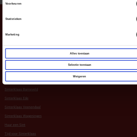
TOP
Voorkeuren
Statistieken
Navigatie
Marketing
Aanbod
Alles toestaan
Andere Websites
Selectie toestaan
Weigeren
Sint in Barneveld
Sinterklaas Barneveld
Sinterklaas Ede
Sinterklaas Veenendaal
Sinterklaas Wageningen
Huur een Sint
Tijd voor Sinterklaas