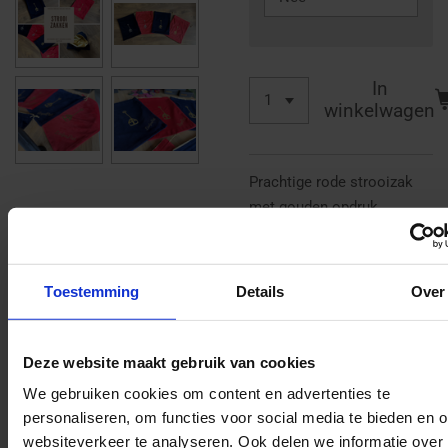
In
winkelwagen
Prachtige rode strooizak
met gouden opdruk.
Gevoerd met goudkleurig
satijn. Inclusief goudkleurig
Toestemming
Details
Over
koord.
Afmeting: 40X30
centimeter.
Deze website maakt gebruik van cookies
We gebruiken cookies om content en advertenties te
Gekozen voor jouw
personaliseren, om functies voor social media te bieden en 
(pieten)naam op de
websiteverkeer te analyseren. Ook delen we informatie over