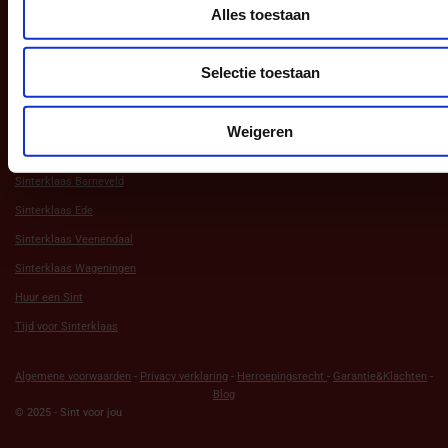
Alles toestaan
Aanbod
Selectie toestaan
Andere Websites
Weigeren
Sint in Barneveld
Sinterklaas Barneveld
Sinterklaas Ede
Sinterklaas Veenendaal
Sinterklaas Wageningen
Huur een Sint
Tijd voor Sinterklaas
Algemene voorwaarden
-
Privacy verklaring
-
Herroepingsrecht
-
Garantie&Klachten
-
Blog
© 2025 - Sint voor jou