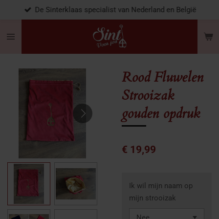
De Sinterklaas specialist van Nederland en België
Ga
direct
naar
de
hoofdinhoud
Rood Fluwelen
Strooizak
gouden opdruk
€ 19,99
Ik wil mijn naam op
mijn strooizak