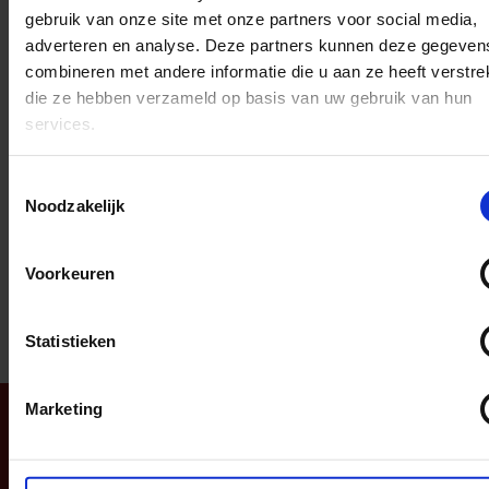
strooizak? WIj nemen kort
gebruik van onze site met onze partners voor social media,
na de bestelling contact
adverteren en analyse. Deze partners kunnen deze gegeven
met je op om dit voor jou
combineren met andere informatie die u aan ze heeft verstrek
te gaan regelen.
die ze hebben verzameld op basis van uw gebruik van hun
services.
Op de laatste foto's zie je
het resultaat van het
Toestemmingsselectie
personaliseren van jouw
Noodzakelijk
strooizak.
Voorkeuren
D
D
S
D
e
e
h
e
l
e
a
l
e
l
r
e
Statistieken
n
e
n
TOP
Marketing
Navigatie