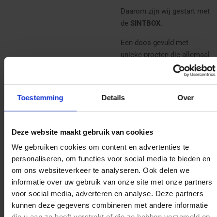
Daarom zijn wij gestart met
de
SINTBOX
.
Een doos gevuld met
unieke procten die allemaal
gebasseerd zijn op een
belangrijk/bekend persoon
uit de Sinterklaaswereld.
Toestemming
Details
Over
De eerste Sintbox is
geinspireerd op:
Bram van
Deze website maakt gebruik van cookies
de Vlugt
.
We gebruiken cookies om content en advertenties te
De Sintbox bestaat uit:
personaliseren, om functies voor social media te bieden en
om ons websiteverkeer te analyseren. Ook delen we
1 sleutelhangers in
informatie over uw gebruik van onze site met onze partners
Bram thema naar keuze
voor social media, adverteren en analyse. Deze partners
1 Speld in Bram thema
kunnen deze gegevens combineren met andere informatie
1 verzamelmunt in Bram
die u aan ze heeft verstrekt of die ze hebben verzameld op