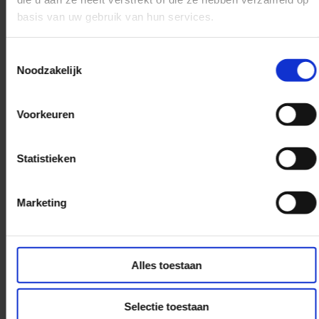
thema
basis van uw gebruik van hun services.
Gratis cadeau (dit
product zit enkel in de
Toestemmingsselectie
sintbox en gaat niet los
Noodzakelijk
verkocht worden.
Wij gaan ieder jaar een
Voorkeuren
nieuwe Sintbox maken met
een nieuwe hoofdpersoon.
Statistieken
Zo kan je de komende
jaren een prachtge
verzameling opbouwen.
Marketing
Dit alles wordt verpakt in
een mooi doosje zodat
jouw Sintbox verzameling
Alles toestaan
een mooi plekje kan
krijgen.
Selectie toestaan