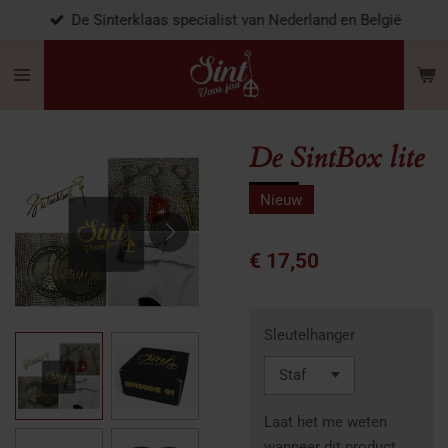
De Sinterklaas specialist van Nederland en België
Ga
direct
naar
de
hoofdinhoud
De SintBox lite
Nieuw
€ 17,50
Sleutelhanger
Laat het me weten
wanneer dit product