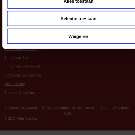
Alles toestaan
Aanbod
Selectie toestaan
Andere Websites
Weigeren
Sint in Barneveld
Sinterklaas Barneveld
Sinterklaas Ede
Sinterklaas Veenendaal
Sinterklaas Wageningen
Huur een Sint
Tijd voor Sinterklaas
Algemene voorwaarden
-
Privacy verklaring
-
Herroepingsrecht
-
Garantie&Klachten
-
Blog
© 2025 - Sint voor jou