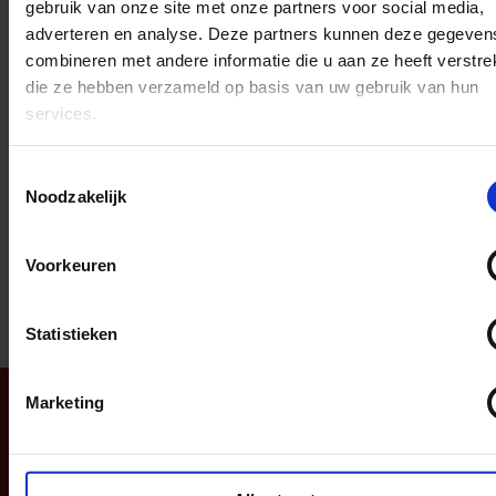
gebruik van onze site met onze partners voor social media,
Een box met unieke
adverteren en analyse. Deze partners kunnen deze gegeven
producten. Bestel je de
combineren met andere informatie die u aan ze heeft verstrek
Sintbox, dan ben je veel
die ze hebben verzameld op basis van uw gebruik van hun
voordeliger uit en krijg je
services.
alle producten ook nog in
een verzameldoosje.
Toestemmingsselectie
Noodzakelijk
Voorkeuren
D
D
S
D
e
e
h
e
l
e
a
l
e
l
r
e
Statistieken
n
e
n
TOP
Marketing
Navigatie