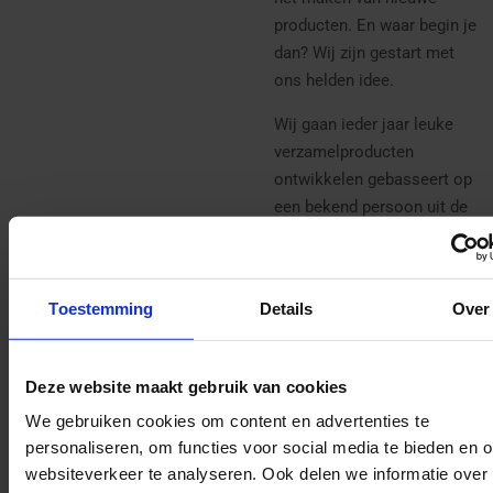
producten. En waar begin je
dan? Wij zijn gestart met
ons helden idee.
Wij gaan ieder jaar leuke
verzamelproducten
ontwikkelen gebasseert op
een bekend persoon uit de
Sinterklaaswereld.
Uniek om te hebben, te
geven of te krijgen.
Toestemming
Details
Over
Er is slechts een kleine
oplage van 250 munten
Deze website maakt gebruik van cookies
beschikbaar. OP=OP.
We gebruiken cookies om content en advertenties te
personaliseren, om functies voor social media te bieden en 
Deze unieke munt is ook
websiteverkeer te analyseren. Ook delen we informatie over
onderdeel van de
SintBox
.