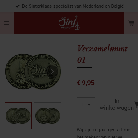
De Sinterklaas specialist van Nederland en België
Ga
direct
naar
de
hoofdinhoud
Verzamelmunt
01
€ 9,95
In
winkelwagen
Wij zijn dit jaar gestart met
het maken van nieuwe