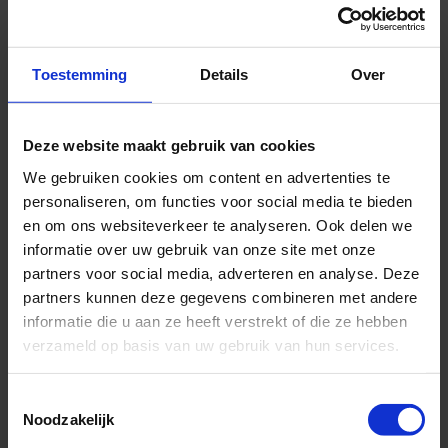
winkelwagen
Toestemming
Details
Over
Met deze luxe set maak jij je
pietenkostuum helemaal
compleet.
Deze website maakt gebruik van cookies
Bestaande uit een luxe klaar
We gebruiken cookies om content en advertenties te
en bijbehorende
personaliseren, om functies voor social media te bieden
manchetten.
en om ons websiteverkeer te analyseren. Ook delen we
informatie over uw gebruik van onze site met onze
Door de knoopsgaten maak
partners voor social media, adverteren en analyse. Deze
je deze kraag aan je
partners kunnen deze gegevens combineren met andere
pietenpak vast.
informatie die u aan ze heeft verstrekt of die ze hebben
De manchetten kun je
verzameld op basis van uw gebruik van hun services.
binnenstebuiten in de mouw
doen en dan omslaan.
Toestemmingsselectie
Noodzakelijk
Met deze prachtige