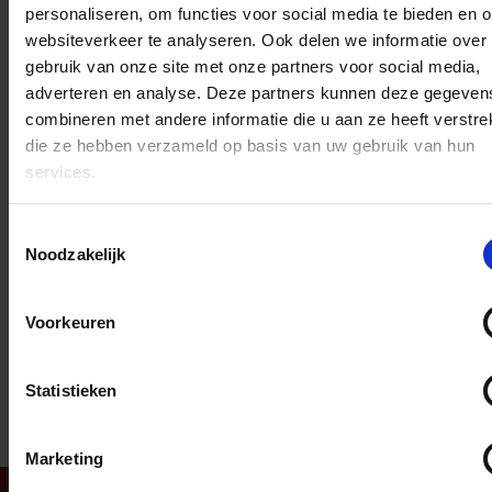
Wij hebben geen grote
personaliseren, om functies voor social media te bieden en 
websiteverkeer te analyseren. Ook delen we informatie over
vooraden van deze truien
gebruik van onze site met onze partners voor social media,
en maken deze pas bij
adverteren en analyse. Deze partners kunnen deze gegeven
bestelling. Daardoor is de
combineren met andere informatie die u aan ze heeft verstrek
levertijd ongeveer 7 dagen.
die ze hebben verzameld op basis van uw gebruik van hun
Kies je ervoor om jouw trui
services.
te personaliseren, dan
nemen wij na de bestelling
Toestemmingsselectie
binnen 2 dagen contac
Noodzakelijk
t met jou op.
Voorkeuren
D
D
S
D
e
e
h
e
Statistieken
l
e
a
l
e
l
r
e
n
e
n
Marketing
TOP