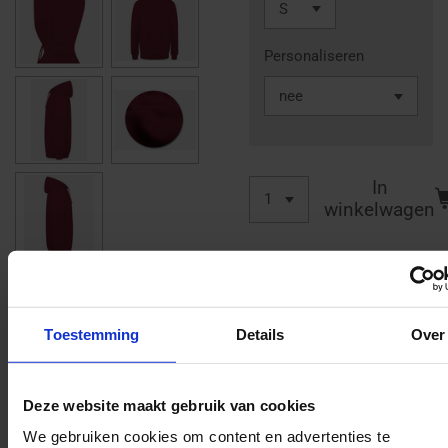
Personaliseren
In
winkelwagen
Een heerlijke hoodie met
een unieke opdruk.
Toestemming
Details
Over
Heerlijke comfort trui met
opdruk op de voorkant. Met
deze trui ziet iedereen dat
Deze website maakt gebruik van cookies
jij een echte Sintfan bent!
We gebruiken cookies om content en advertenties te