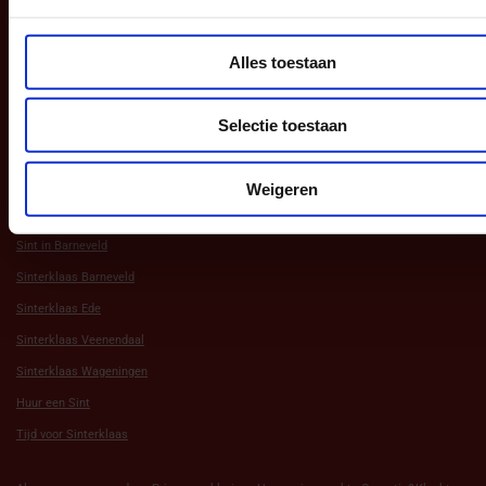
Alles toestaan
Navigatie
Aanbod
Selectie toestaan
Andere Websites
Weigeren
Sint in Barneveld
Sinterklaas Barneveld
Sinterklaas Ede
Sinterklaas Veenendaal
Sinterklaas Wageningen
Huur een Sint
Tijd voor Sinterklaas