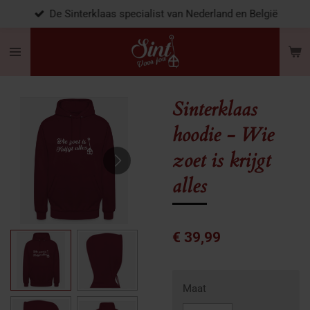
De Sinterklaas specialist van Nederland en België
Ga
direct
naar
de
hoofdinhoud
Sinterklaas
hoodie - Wie
zoet is krijgt
alles
€ 39,99
Maat