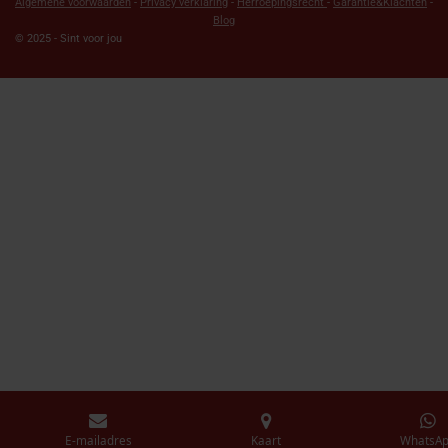
Algemene voorwaarden
-
Privacy verklaring
-
Herroepingsrecht
-
Garantie&Klachten
-
Blog
© 2025 - Sint voor jou
E-mailadres
Kaart
WhatsA