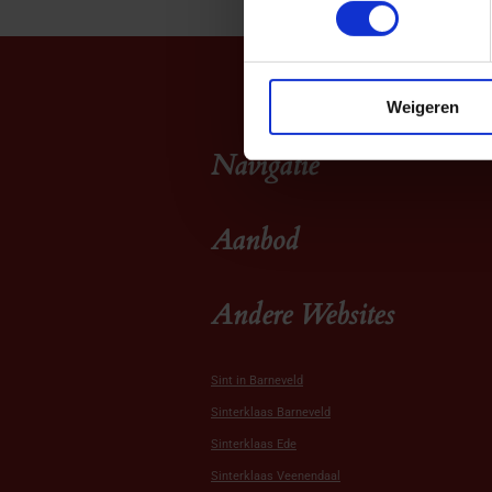
Weigeren
Navigatie
Aanbod
Andere Websites
Sint in Barneveld
Sinterklaas Barneveld
Sinterklaas Ede
Sinterklaas Veenendaal