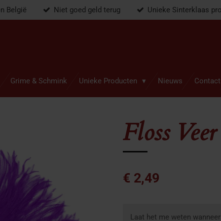
en België
Niet goed geld terug
Unieke Sinterklaas pr
Grime & Schmink
Unieke Producten
Nieuws
Contact
Floss Veer
€ 2,49
Laat het me weten wanneer 