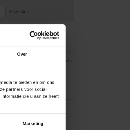
Verzenden
Over
misbaar voor de echte piet. Bij ons in
spelden
.
 media te bieden en om ons
ze partners voor social
nformatie die u aan ze heeft
Marketing