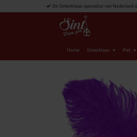
De Sinterklaas specialist van Nederland 
Ga
direct
naar
de
hoofdinhoud
Home
Sinterklaas
Piet