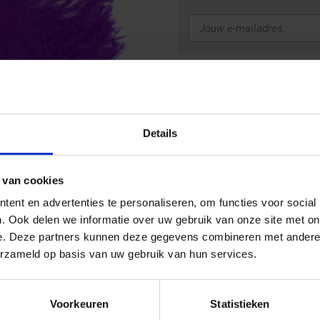
Uitverkocht
Details
Een prachtige floss veer is on
alle kleuren te bestellen.
 van cookies
Bekijk ook onze
mooie baret
ent en advertenties te personaliseren, om functies voor social
. Ook delen we informatie over uw gebruik van onze site met on
e. Deze partners kunnen deze gegevens combineren met andere i
erzameld op basis van uw gebruik van hun services.
D
D
S
e
e
h
l
e
a
Voorkeuren
Statistieken
e
l
r
n
e