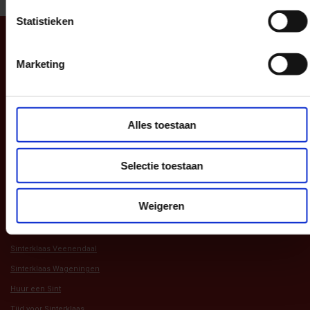
TOP
Statistieken
Marketing
Navigatie
Aanbod
Alles toestaan
Andere Websites
Selectie toestaan
Sint in Barneveld
Weigeren
Sinterklaas Barneveld
Sinterklaas Ede
Sinterklaas Veenendaal
Sinterklaas Wageningen
Huur een Sint
Tijd voor Sinterklaas