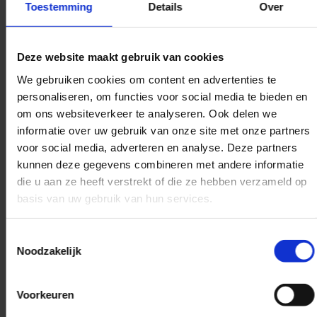
Toestemming
Details
Over
Verzenden
Deze website maakt gebruik van cookies
We gebruiken cookies om content en advertenties te
personaliseren, om functies voor social media te bieden en
Uitverkocht
om ons websiteverkeer te analyseren. Ook delen we
informatie over uw gebruik van onze site met onze partners
voor social media, adverteren en analyse. Deze partners
kunnen deze gegevens combineren met andere informatie
Een prachtige veer is
die u aan ze heeft verstrekt of die ze hebben verzameld op
onmisbaar voor de echte
basis van uw gebruik van hun services.
piet. Bij ons in alle kleuren te
bestellen.
Toestemmingsselectie
Noodzakelijk
D
D
S
D
e
e
h
e
l
e
a
l
Voorkeuren
e
l
r
e
n
e
n