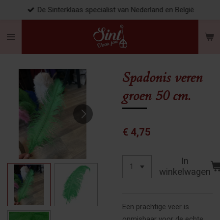
De Sinterklaas specialist van Nederland en België
Ga
direct
naar
de
hoofdinhoud
Spadonis veren
groen 50 cm.
€ 4,75
In
winkelwagen
Een prachtige veer is
onmisbaar voor de echte