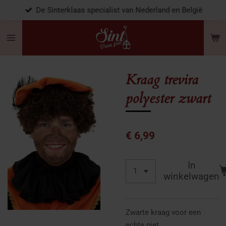
De Sinterklaas specialist van Nederland en België
Ga
direct
naar
de
hoofdinhoud
Kraag trevira
polyester zwart
€ 6,99
In
winkelwagen
Zwarte kraag voor een
echte piet.