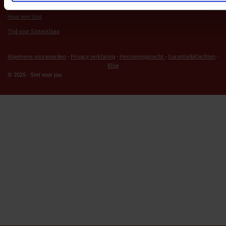
Sinterklaas Wageningen
Huur een Sint
Tijd voor Sinterklaas
Algemene voorwaarden
-
Privacy verklaring
-
Herroepingsrecht
-
Garantie&Klachten
-
Blog
© 2025 - Sint voor jou