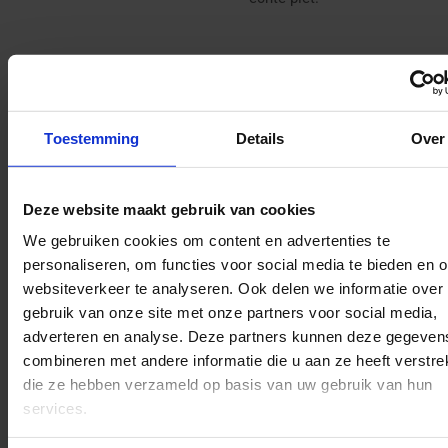
✓
De Sinterklaas specialist
van Nederland en België
Toestemming
Details
Over
✓
Niet goed geld terug
✓
Groot assortiment
Deze website maakt gebruik van cookies
✓
Snel en gemakkelijk
We gebruiken cookies om content en advertenties te
bestellen
personaliseren, om functies voor social media te bieden en 
✓
Verkeerde maat? Ruil
websiteverkeer te analyseren. Ook delen we informatie over
gebruik van onze site met onze partners voor social media,
het om voor je juiste
adverteren en analyse. Deze partners kunnen deze gegeven
✓
Wij doen ons best om
combineren met andere informatie die u aan ze heeft verstrek
het goedkoopste te zijn
die ze hebben verzameld op basis van uw gebruik van hun
services.