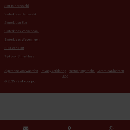
Sint in Barneveld
Sinterklaas Barneveld
Sinterklaas Ede
Sinterklaas Veenendaal
Sinterklaas Wageningen
Huur een Sint
Tijd voor Sinterklaas
Algemene voorwaarden
-
Privacy verklaring
-
Herroepingsrecht
-
Garantie&Klachten
-
Blog
© 2025 - Sint voor jou