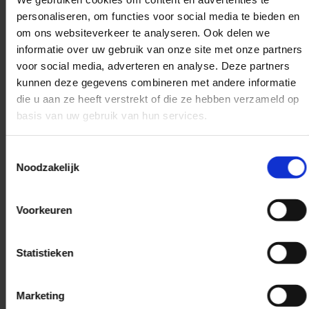
Complementeer je
personaliseren, om functies voor social media te bieden en
pietenpak met deze
om ons websiteverkeer te analyseren. Ook delen we
elegante roze
informatie over uw gebruik van onze site met onze partners
handschoenen. Een
voor social media, adverteren en analyse. Deze partners
aanvulling voor elk
kunnen deze gegevens combineren met andere informatie
sinterklaasfeest
die u aan ze heeft verstrekt of die ze hebben verzameld op
basis van uw gebruik van hun services.
✓
De Sinterklaas specialist
Toestemmingsselectie
van Nederland en België
Noodzakelijk
✓
Niet goed geld terug
Voorkeuren
✓
Groot assortiment
✓
Snel en gemakkelijk
Statistieken
bestellen
✓
Verkeerde maat? Ruil
Marketing
het om voor je juiste