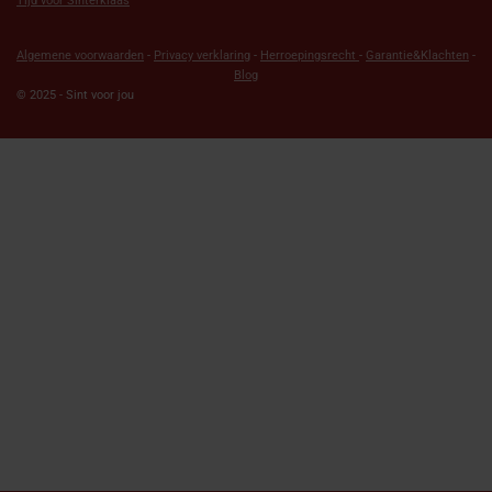
Tijd voor Sinterklaas
Algemene voorwaarden
-
Privacy verklaring
-
Herroepingsrecht
-
Garantie&Klachten
-
Blog
© 2025 - Sint voor jou