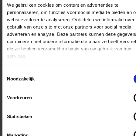
✓
De Sinterklaas specialist
We gebruiken cookies om content en advertenties te
personaliseren, om functies voor social media te bieden en 
van Nederland en België
websiteverkeer te analyseren. Ook delen we informatie over
✓
Niet goed geld terug
gebruik van onze site met onze partners voor social media,
adverteren en analyse. Deze partners kunnen deze gegeven
✓
Groot assortiment
combineren met andere informatie die u aan ze heeft verstrek
die ze hebben verzameld op basis van uw gebruik van hun
✓
Snel en gemakkelijk
services.
bestellen
✓
Verkeerde maat? Ruil
Toestemmingsselectie
het om voor je juiste
Noodzakelijk
✓
Wij doen ons best om
het goedkoopste te zijn
Voorkeuren
Statistieken
D
D
S
D
e
e
h
e
l
e
a
l
e
l
r
e
Marketing
n
e
n